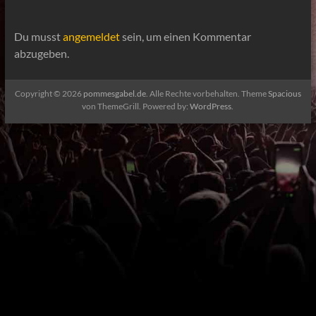
Du musst
angemeldet
sein, um einen Kommentar
abzugeben.
Copyright © 2026
pommesgabel.de
. Alle Rechte vorbehalten. Theme
Spacious
von ThemeGrill. Powered by:
WordPress
.